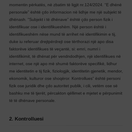
momentin përkatës, në zbatim të ligjit nr.124/2024. “E dhënë
personale” është çdo informacion në lidhje me një subjekt të
dhënash. “Subjekt i të dhënave” është çdo person fizik i
identifikuar ose i identifikueshëm. Një person është i
identifikueshëm nëse mund të arrihet në identifikimin e tij,
duke iu referuar drejtpërdrejt ose tërthorazi një apo disa
faktorëve identifikues të veçantë, si: emri, numri i
identifikimit, të dhënat për vendndodhjen, një identifikues në
internet, ose një apo më shumë faktorëve specifikë, lidhur
me identitetin e tij fizik, fiziologjik, identitetin gjenetik, mendor,
ekonomik, kulturor ose shoqëror. Kontrollues” është personi
fizik ose juridik dhe çdo autoritet publik, i cili, vetëm ose së
bashku me të tjerët, përcakton qëllimet e mjetet e përpunimit
të të dhënave personale.
2. Kontrolluesi