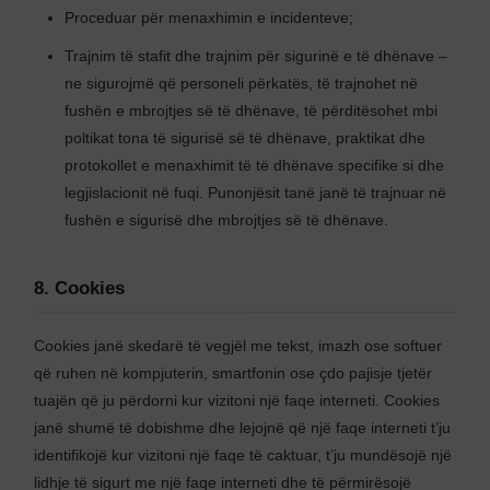
Proceduar për menaxhimin e incidenteve;
Trajnim të stafit dhe trajnim për sigurinë e të dhënave –
ne sigurojmë që personeli përkatës, të trajnohet në
fushën e mbrojtjes së të dhënave, të përditësohet mbi
poltikat tona të sigurisë së të dhënave, praktikat dhe
protokollet e menaxhimit të të dhënave specifike si dhe
legjislacionit në fuqi. Punonjësit tanë janë të trajnuar në
fushën e sigurisë dhe mbrojtjes së të dhënave.
8. Cookies
Cookies janë skedarë të vegjël me tekst, imazh ose softuer
që ruhen në kompjuterin, smartfonin ose çdo pajisje tjetër
tuajën që ju përdorni kur vizitoni një faqe interneti. Cookies
janë shumë të dobishme dhe lejojnë që një faqe interneti t’ju
identifikojë kur vizitoni një faqe të caktuar, t’ju mundësojë një
lidhje të sigurt me një faqe interneti dhe të përmirësojë