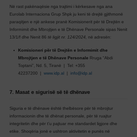
Në rast pakënaqësie nga trajtimi i kërkesave nga ana
Eurolab Internaciona Grup Shpk ju keni të drejtë gjithmonë
paraqitjen e një ankese pranë Komisionerit për të Drejtën e
Informimit dhe Mbrojtjen e të Dhënave Personale sipas Nenit
13/1/f dhe Nenit 86
të ligjit nr. 124/2024,
në adresën:
Komisioneri për të Drejtën e Informimit dhe
Mbrojtjen e të Dhënave Personale
Rruga “Abdi
Toptani”, Nd. 5, Tiranë | Tel: +355
42237200 |
www.idp.al
|
info@idp.al
7. Masat e sigurisë së të dhënave
Siguria e të dhënave është thelbësore për të mbrojtur
informacionin dhe të dhënat personale, për të ruajtur
integritetin dhe për t’u pajtuar me standardet ligjore dhe
etike. Shoqëria jonë e ushtron aktivitetin e punës në