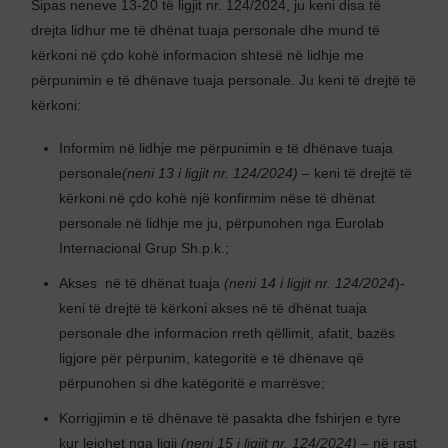
Sipas neneve 13-20 të ligjit nr. 124/2024, ju keni disa të
drejta lidhur me të dhënat tuaja personale dhe mund të
kërkoni në çdo kohë informacion shtesë në lidhje me
përpunimin e të dhënave tuaja personale. Ju keni të drejtë të
kërkoni:
Informim në lidhje me përpunimin e të dhënave tuaja
personale
(neni 13 i ligjit nr. 124/2024)
– keni të drejtë të
kërkoni në çdo kohë një konfirmim nëse të dhënat
personale në lidhje me ju, përpunohen nga Eurolab
Internacional Grup Sh.p.k.;
Akses në të dhënat tuaja
(neni 14 i ligjit nr. 124/2024
)-
keni të drejtë të kërkoni akses në të dhënat tuaja
personale dhe informacion rreth qëllimit, afatit, bazës
ligjore për përpunim, kategoritë e të dhënave që
përpunohen si dhe katëgoritë e marrësve;
Korrigjimin e të dhënave të pasakta dhe fshirjen e tyre
kur lejohet nga ligji
(neni 15 i ligjit nr. 124/2024)
– në rast