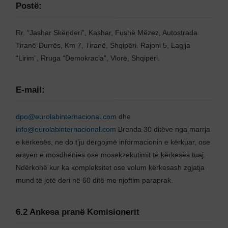
Postë:
Rr. “Jashar Skënderi”, Kashar, Fushë Mëzez, Autostrada
Tiranë-Durrës, Km 7, Tiranë, Shqipëri. Rajoni 5, Lagjja
“Lirim”, Rruga “Demokracia”, Vlorë, Shqipëri.
E-mail:
dpo@eurolabinternacional.com
dhe
info@eurolabinternacional.com
Brenda 30 ditëve nga marrja
e kërkesës, ne do t’ju dërgojmë informacionin e kërkuar, ose
arsyen e mosdhënies ose mosekzekutimit të kërkesës tuaj.
Ndërkohë kur ka kompleksitet ose volum kërkesash zgjatja
mund të jetë deri në 60 ditë me njoftim paraprak.
6.2 Ankesa pranë Komisionerit