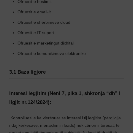
Ofruesit e hostimit
Ofruesit e email-it
Ofruesit e shërbimeve cloud
Ofruesit e IT suport
Ofruesit e marketingut dixhital
Ofruesit e komunikimeve elektronike
3.1 Baza ligjore
Interesi legjitim (Neni 7, pika 1, shkronja “dh” i
ligjit nr.124/2024):
Kontrolluesi e ka vlerësuar se interesi i tij legjitim (përgjigjja
ndaj kërkesave, menaxhimi i leads) nuk cënon interesat, të
drejtat apo liritë themelore të subjektit. Ju keni të drejtë të