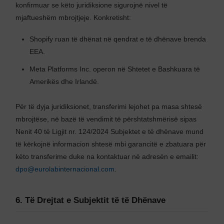
konfirmuar se këto juridiksione sigurojnë nivel të
mjaftueshëm mbrojtjeje. Konkretisht:
Shopify ruan të dhënat në qendrat e të dhënave brenda
EEA.
Meta Platforms Inc. operon në Shtetet e Bashkuara të
Amerikës dhe Irlandë.
Për të dyja juridiksionet, transferimi lejohet pa masa shtesë
mbrojtëse, në bazë të vendimit të përshtatshmërisë sipas
Nenit 40 të Ligjit nr. 124/2024 Subjektet e të dhënave mund
të kërkojnë informacion shtesë mbi garancitë e zbatuara për
këto transferime duke na kontaktuar në adresën e emailit:
dpo@eurolabinternacional.com
.
6. Të Drejtat e Subjektit të të Dhënave