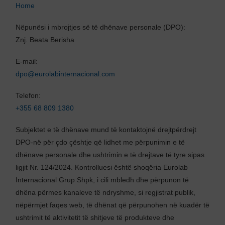
Home
Nëpunësi i mbrojtjes së të dhënave personale (DPO):
Znj. Beata Berisha
E-mail:
dpo@eurolabinternacional.com
Telefon:
+355 68 809 1380
Subjektet e të dhënave mund të kontaktojnë drejtpërdrejt
DPO-në për çdo çështje që lidhet me përpunimin e të
dhënave personale dhe ushtrimin e të drejtave të tyre sipas
ligjit Nr. 124/2024. Kontrolluesi është shoqëria Eurolab
Internacional Grup Shpk, i cili mbledh dhe përpunon të
dhëna përmes kanaleve të ndryshme, si regjistrat publik,
nëpërmjet faqes web, të dhënat që përpunohen në kuadër të
ushtrimit të aktivitetit të shitjeve të produkteve dhe