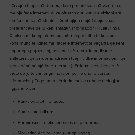
përvojën tuaj si përdorues, duke përmirësuar përvojën tuaj
me një faqe interneti, duke ofruar siguri kur ju e vizitoni atë
dhe/ose duke përshtatur përmbajtjen e një faqeje sipas
preferencave që ju keni shfaqur. Informacioni i ruajtur nga
Cookies në kompjuterin tuaj për një periudhë të kufizuar
kohe mund të lidhet me: faqet e internetit të veçanta që keni
hapur nga pajisja juaj; reklamat që keni klikuar; llojin e
shfletuesit që përdorni; adresën tuaj IP; dhe informacionin që
keni dhënë në një faqe interneti (përdorimi i cookies do të
thotë që ju të shmangni nevojën për të dhënë përsëri
informacion) Faqet tona përdorin cookies dhe teknologji të
ngjashme për:
Funksionalitetin e faqes;
Analiza statistikore;
Përmirësimin e eksperiencës së përdoruesit;
Marketing dhe reklama (kur aplikohet).