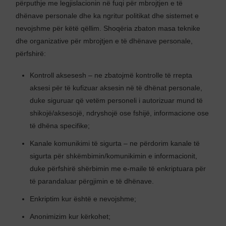
përputhje me legjislacionin në fuqi për mbrojtjen e të
dhënave personale dhe ka ngritur politikat dhe sistemet e
nevojshme për këtë qëllim. Shoqëria zbaton masa teknike
dhe organizative për mbrojtjen e të dhënave personale,
përfshirë:
Kontroll aksesesh – ne zbatojmë kontrolle të rrepta
aksesi për të kufizuar aksesin në të dhënat personale,
duke siguruar që vetëm personeli i autorizuar mund të
shikojë/aksesojë, ndryshojë ose fshijë, informacione ose
të dhëna specifike;
Kanale komunikimi të sigurta – ne përdorim kanale të
sigurta për shkëmbimin/komunikimin e informacionit,
duke përfshirë shërbimin me e-maile të enkriptuara për
të parandaluar përgjimin e të dhënave.
Enkriptim kur është e nevojshme;
Anonimizim kur kërkohet;