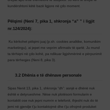
kundërshtoni këtë bazë ligjore në çdo moment.
Pëlqimi (Neni 7, pika 1, shkronja “a” ” i ligjit
nr.124/2024):
Ku kërkohet pëlqimi juaj (p.sh. cookies analitike, komunikim
marketingu), ai jepet me veprim afirmativ të qartë. Ju mund
ta tërhiqni në çdo kohë, pa ndikuar ligjshmërinë e përpunimit
para tërheqjes (Neni 8, pika 3).
3.2 Dhënia e të dhënave personale
Sipas Nenit 13, pika 1, shkronja “dh”: asnjë e dhënë nuk
është e detyrueshme. Nëse nuk plotësoni formularin e
kontaktit ose nuk jepni numrin e telefonit, thjesht nuk do të
jemi në gjendje t’ju kontaktojmë dhe t’ju ofrojmë produket