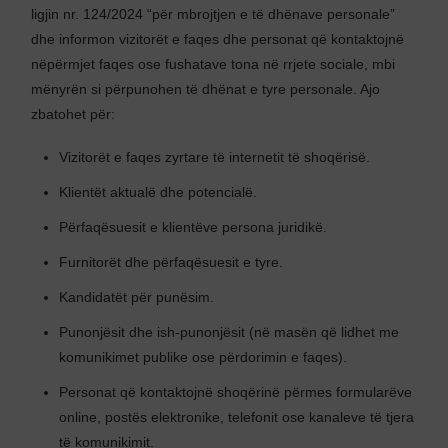
ligjin nr. 124/2024 “për mbrojtjen e të dhënave personale”
dhe informon vizitorët e faqes dhe personat që kontaktojnë
nëpërmjet faqes ose fushatave tona në rrjete sociale, mbi
mënyrën si përpunohen të dhënat e tyre personale. Ajo
zbatohet për:
Vizitorët e faqes zyrtare të internetit të shoqërisë.
Klientët aktualë dhe potencialë.
Përfaqësuesit e klientëve persona juridikë.
Furnitorët dhe përfaqësuesit e tyre.
Kandidatët për punësim.
Punonjësit dhe ish-punonjësit (në masën që lidhet me
komunikimet publike ose përdorimin e faqes).
Personat që kontaktojnë shoqërinë përmes formularëve
online, postës elektronike, telefonit ose kanaleve të tjera
të komunikimit.