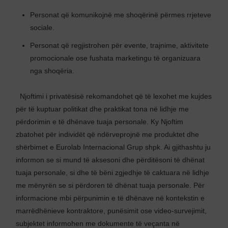
Personat që komunikojnë me shoqërinë përmes rrjeteve
sociale.
Personat që regjistrohen për evente, trajnime, aktivitete
promocionale ose fushata marketingu të organizuara
nga shoqëria.
Njoftimi i privatësisë rekomandohet që të lexohet me kujdes
për të kuptuar politikat dhe praktikat tona në lidhje me
përdorimin e të dhënave tuaja personale. Ky Njoftim
zbatohet për individët që ndërveprojnë me produktet dhe
shërbimet e Eurolab Internacional Grup shpk. Ai gjithashtu ju
informon se si mund të aksesoni dhe përditësoni të dhënat
tuaja personale, si dhe të bëni zgjedhje të caktuara në lidhje
me mënyrën se si përdoren të dhënat tuaja personale. Për
informacione mbi përpunimin e të dhënave në kontekstin e
marrëdhënieve kontraktore, punësimit ose video-survejimit,
subjektet informohen me dokumente të veçanta në