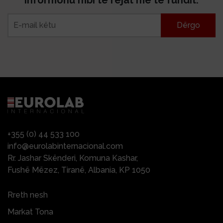
Informohu mbi të rejat më të fundit.
+355 (0) 44 533 100
info@eurolabinternacional.com
Rr. Jashar Skënderi, Komuna Kashar,
Fushë Mëzez, Tiranë, Albania, KP 1050
Rreth nesh
Markat Tona