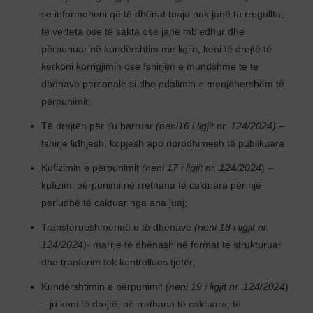
se informoheni që të dhënat tuaja nuk janë të rregullta,
të vërteta ose të sakta ose janë mbledhur dhe
përpunuar në kundërshtim me ligjin, keni të drejtë të
kërkoni korrigjimin ose fshirjen e mundshme të të
dhënave personale si dhe ndalimin e menjëhershëm të
përpunimit;
Të drejtën për t’u harruar
(neni16 i ligjit nr. 124/2024)
–
fshirje lidhjesh, kopjesh apo riprodhimesh të publikuara
Kufizimin e përpunimit
(neni 17 i ligjit nr. 124/2024
) –
kufizimi përpunimi në rrethana të caktuara për një
periudhë të caktuar nga ana juaj;
Transferueshmërinë e të dhënave
(neni 18 i ligjit nr.
124/2024
)- marrje të dhënash në format të strukturuar
dhe tranferim tek kontrollues tjetër;
Kundërshtimin e përpunimit
(neni 19 i ligjit nr. 124/2024
)
– ju keni të drejtë, në rrethana të caktuara, të