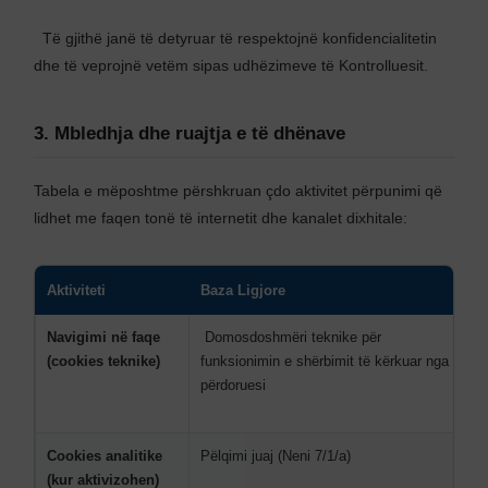
Të gjithë janë të detyruar të respektojnë konfidencialitetin
dhe të veprojnë vetëm sipas udhëzimeve të Kontrolluesit.
3. Mbledhja dhe ruajtja e të dhënave
Tabela e mëposhtme përshkruan çdo aktivitet përpunimi që
lidhet me faqen tonë të internetit dhe kanalet dixhitale:
Aktiviteti
Baza Ligjore
T
Navigimi në faqe
Domosdoshmëri teknike për
A
(cookies teknike)
funksionimin e shërbimit të kërkuar nga
s
përdoruesi
o
v
Cookies analitike
Pëlqimi juaj (Neni 7/1/a)
A
(kur aktivizohen)
v