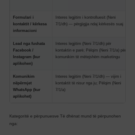
b
Formulari i
Interes legjitim i kontrolluesit (Neni
E
kontaktit / kërkesa
7/1/dh) — përgjigjja ndaj kërkesës suaj
t
informacioni
m
Lead nga fushata
Interes legjitim (Neni 7/1/dh) për
E
Facebook /
kontaktin e parë; Pëlqim (Neni 7/1/a) për
e
Instagram (kur
komunikim të mëtejshëm marketingu
aplikohen)
Komunikim
Interes legjitim (Neni 7/1/dh) — vijim i
E
nëpërmjet
kontaktit të nisur nga ju; Pëlqim (Neni
p
WhatsApp (kur
7/1/a)
p
aplikohet)
Kategoritë e përpunuesve Të dhënat mund të përpunohen
nga: