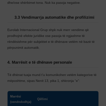
dhe/ose shërbimet tona. Nuk ka pasoja negative.
3.3 Vendimarrja automatike dhe profilizimi
Eurolab Internacional Grup shpk nuk merr vendime që
prodhojnë efekte juridike ose pasoja të ngjashme të
rëndësishme për subjektet e të dhënave vetëm në bazë të
përpunimit automatik.
4. Marrësit e të dhënave personale
Të dhënat tuaja mund t’u komunikohen vetëm kategorive të
mëposhtme, sipas Nenit 13, pika 1, shkronja “e”:
Marrësi
Qëllimi
(vendndodhja)