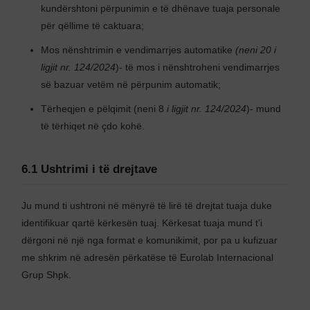
kundërshtoni përpunimin e të dhënave tuaja personale
për qëllime të caktuara;
Mos nënshtrimin e vendimarrjes automatike
(neni 20 i
ligjit nr. 124/2024
)- të mos i nënshtroheni vendimarrjes
së bazuar vetëm në përpunim automatik;
Tërheqjen e pëlqimit (neni 8
i ligjit nr. 124/2024
)- mund
të tërhiqet në çdo kohë.
6.1 Ushtrimi i të drejtave
Ju mund ti ushtroni në mënyrë të lirë të drejtat tuaja duke
identifikuar qartë kërkesën tuaj. Kërkesat tuaja mund t’i
dërgoni në një nga format e komunikimit, por pa u kufizuar
me shkrim në adresën përkatëse të Eurolab Internacional
Grup Shpk.