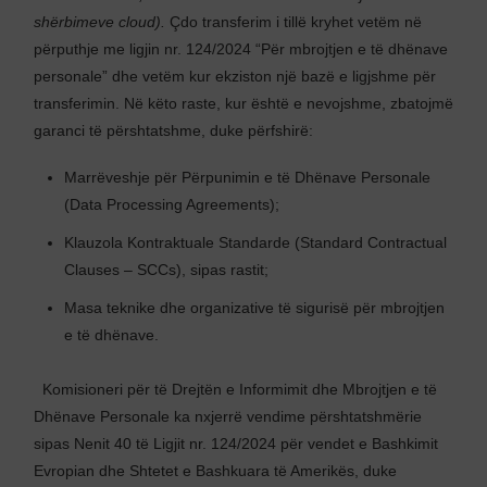
shërbimeve cloud).
Çdo transferim i tillë kryhet vetëm në
përputhje me ligjin nr. 124/2024 “Për mbrojtjen e të dhënave
personale” dhe vetëm kur ekziston një bazë e ligjshme për
transferimin. Në këto raste, kur është e nevojshme, zbatojmë
garanci të përshtatshme, duke përfshirë:
Marrëveshje për Përpunimin e të Dhënave Personale
(Data Processing Agreements);
Klauzola Kontraktuale Standarde (Standard Contractual
Clauses – SCCs), sipas rastit;
Masa teknike dhe organizative të sigurisë për mbrojtjen
e të dhënave.
Komisioneri për të Drejtën e Informimit dhe Mbrojtjen e të
Dhënave Personale ka nxjerrë vendime përshtatshmërie
sipas Nenit 40 të Ligjit nr. 124/2024 për vendet e Bashkimit
Evropian dhe Shtetet e Bashkuara të Amerikës, duke