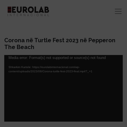
Corona në Turtle Fest 2023 në Pepperon
The Beach
Lojtës
Media error: Format(s) not supported or source(s) not found
Videosh
Shkarkim Kartele: https://eurolabinternacional.com/wp-
content/uploads/2023/08/Corona-turtle-fest-2023-final.mp4?_=1