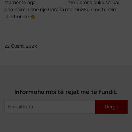
Momente nga
@turtlefest.al
me Corona duke shijuar
perëndimin dhe një Corona me muzikën më të mirë
elektronike
#corona
#coronasunset
#turtlefest
#visitalbania
#nature
22 Gusht, 2023
Informohu mbi të rejat më të fundit.