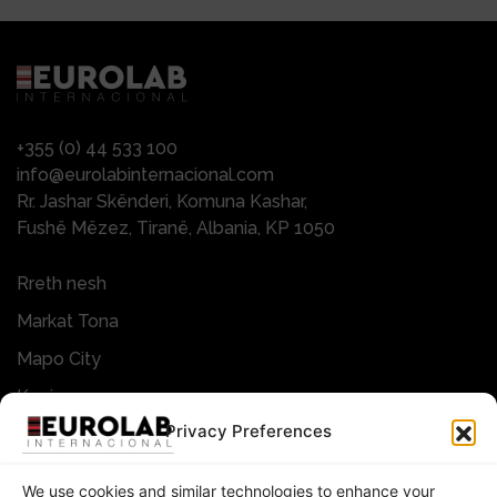
+355 (0) 44 533 100
info@eurolabinternacional.com
Rr. Jashar Skënderi, Komuna Kashar,
Fushë Mëzez, Tiranë, Albania, KP 1050
Rreth nesh
Markat Tona
Mapo City
Karriera
Privacy Preferences
Lajme&Evente
Kontakti
We use cookies and similar technologies to enhance your