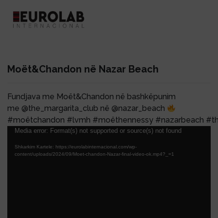
Moët&Chandon në Nazar Beach
Fundjava me Moët&Chandon në bashkëpunim
me @the_margarita_club në @nazar_beach
#moëtchandon #lvmh #moëthennessy #nazarbeach #th
Lojtës
Media error: Format(s) not supported or source(s) not found
Videosh
Shkarkim Kartele: https://eurolabinternacional.com/wp-
content/uploads/2024/09/Moet-chandon-Nazar-final-video-ok.mp4?_=1