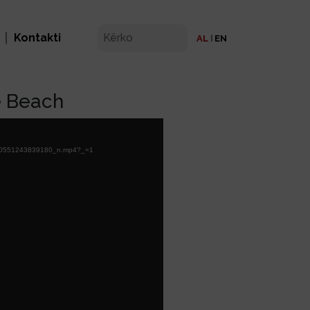
Kontakti
AL
EN
e Beach
7360551243839180_n.mp4?_=1