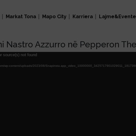
Markat Tona
Mapo City
Karriera
Lajme&Evente
i Nastro Azzurro në Pepperon Th
r source(s) not found
onal.com/wp-content/uploads/2023/08/Snapinsta.app_video_10000000_3425717901029011_181