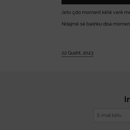
Jeto çdo moment këtë verë me
Ndajmë së bashku disa moment
#peroninastroazzurro
#liveeve
22 Gusht, 2023
I