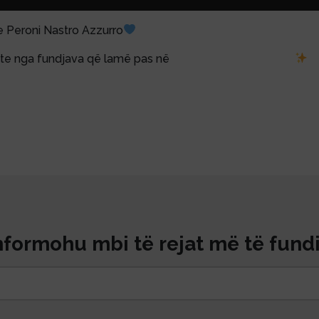
 Peroni Nastro Azzurro
e nga fundjava që lamë pas në
@pepperon_thebeach
rymoment
#beer
#pepperonthebeach
#dhermibeach
nformohu mbi të rejat më të fundi