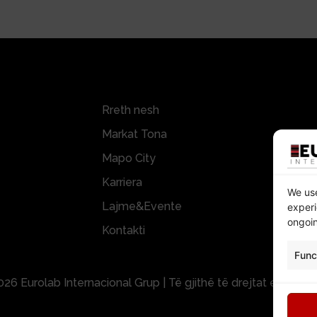
Rreth nesh
Markat Tona
Mapo City
Karriera
We use
Lajme&Evente
experi
ongoin
Kontakti
Func
26 Eurolab Internacional Grup | Të gjithë të drejtat e rezerv