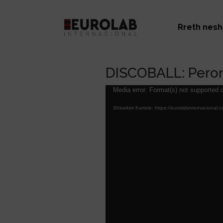
Rreth nesh
DISCOBALL: Peron
Lojtës
Media error: Format(s) not supported o
Videosh
Shkarkim Kartele: https://eurolabinternaci