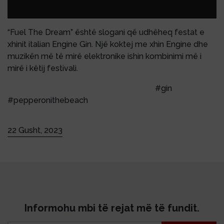
“Fuel The Dream” është slogani që udhëheq festat e
xhinit italian Engine Gin. Një koktej me xhin Engine dhe
muzikën më të mirë elektronike ishin kombinimi më i
mirë i këtij festivali.
#FuelTheDream
#EngineGin
#turtlefest
#gin
#pepperonithebeach
22 Gusht, 2023
Informohu mbi të rejat më të fundit.