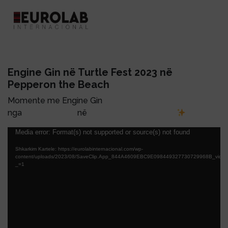
Engine Gin në Turtle Fest 2023 në
Pepperon the Beach
Momente me Engine Gin
nga
@turtlefest.al
në
@pepperon_thebeach
Lojtës
Media error: Format(s) not supported or source(s) not found
Videosh
Shkarkim Kartele: https://eurolabinternacional.com/wp-
content/uploads/2023/08/SaveClip.App_844A4609EBC9E098449327730729968B_video_
_=1