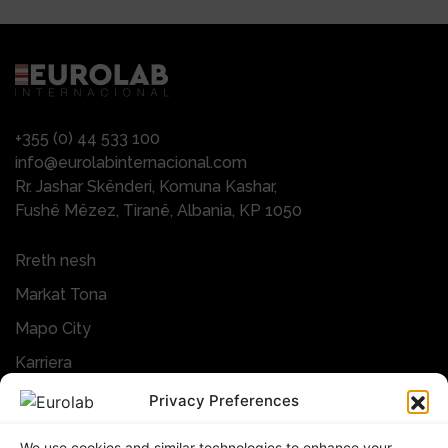
+355 (0) 44 533 100
info@eurolabinternacional.com
Rr. Jashar Skënderi, Komuna Kashar,
Fushë Mëzez, Tiranë, Albania, KP 1050
Rreth nesh
Markat Tona
Mapo City
Karriera
Lajme&Evente
Privacy Preferences
Kontakti
We use cookies and similar technologies to enhance your