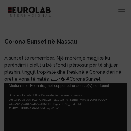
Corona Sunset në Nassau
A sunset to remember… Një mbrëmje magjike ku
perëndimi i diellit u bë sfond i përsosur për të shijuar
plazhin, tingujt tropikalë dhe freskinë e Corona deri në
orët e vona të natës. 🌅🎶🍻 #CoronaSunset
Lojtës
Media error: Format(s) not supported or source(s) not found
Videosh
Shkarkim Kartele: https://eurolabinternacional.com/wp-
content/uploads/2024/08/SaveInsta.App_An81hEThwlvq3uWxR8TQJQF-
w4mVX1yV4RRVuCcVstOMH3OiPgq7eG76_b9JeHvt-
TptPZ3rolPHRs798zb8MVU.mp4?_=1