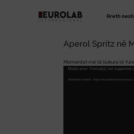
Rreth nesh
Aperol Spritz në 
Momentet më të bukura të fund
Lojtës
Media error: Format(s) not supported o
Videosh
Shkarkim Kartele: https://eurolabinternacio