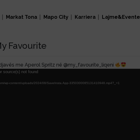
Markat Tona
Mapo City
Karriera
Lajme&Evente
My Favourite
javës me Aperol Spritz në @my_favourite_liqeni
r source(s) not found
nal.com/wp-content/uploads/2024/08/SaveInsta.App-3350300085131410948.mp4?_=1