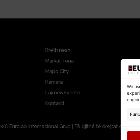
Rreth nesh
Markat Tona
Mapo City
Karriera
We use
Lajme&Evente
experi
ongoin
Kontakti
Func
26 Eurolab Internacional Grup | Të gjithë të drejtat e rezerv