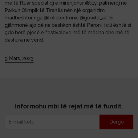
me të ftuar special dj e mirënjohur @lilly_palmerdj në
Parkun Olimpik të Tiranës nën një organizim
madhështor nga @folielectronic @gowild_al . Si
gjithmonë ajo që na bashkon është Peroni, i cili është si
çdo herë pjesë e festivaleve më të mëdha dhe më të
dashura në vend.
9 Mars, 2023
Informohu mbi të rejat më të fundit.