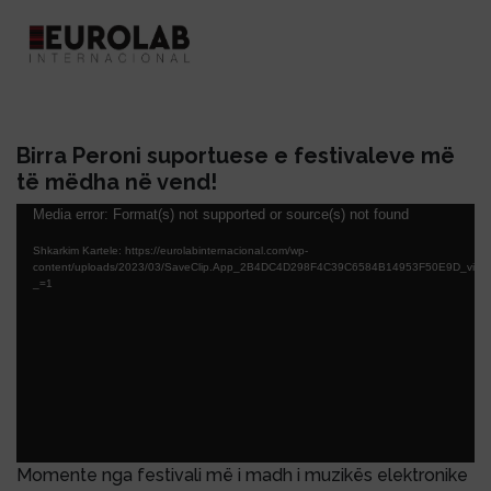
Birra Peroni suportuese e festivaleve më
të mëdha në vend!
Lojtës
Media error: Format(s) not supported or source(s) not found
Videosh
Shkarkim Kartele: https://eurolabinternacional.com/wp-
content/uploads/2023/03/SaveClip.App_2B4DC4D298F4C39C6584B14953F50E9D_video
_=1
Momente nga festivali më i madh i muzikës elektronike