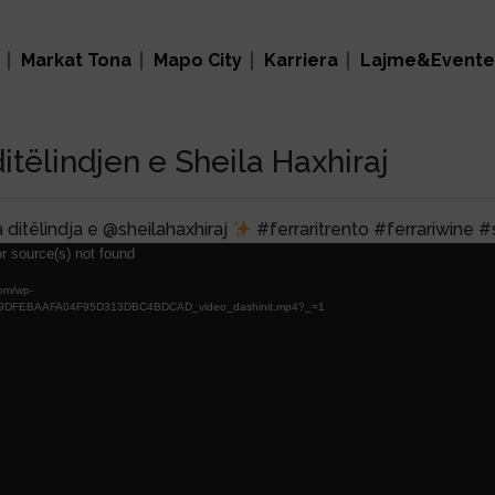
Markat Tona
Mapo City
Karriera
Lajme&Evente
ditëlindjen e Sheila Haxhiraj
ditëlindja e @sheilahaxhiraj
#ferraritrento #ferrariwine #
r source(s) not found
com/wp-
4939DFEBAAFA04F95D313DBC4BDCAD_video_dashinit.mp4?_=1