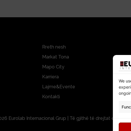
Rreth nesh
Markat Tona
Mapo City
Karriera
We use
Lajme&Evente
experi
ongoin
Kontakti
Func
26 Eurolab Internacional Grup | Të gjithë të drejtat e rezerv