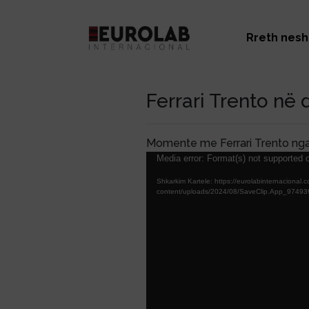
Rreth nesh
Ferrari Trento në 
Momente me Ferrari Trento nga 
Lojtës
Media error: Format(s) not supported o
Videosh
Shkarkim Kartele: https://eurolabinternacional.
content/uploads/2024/08/SaveClip.App_97