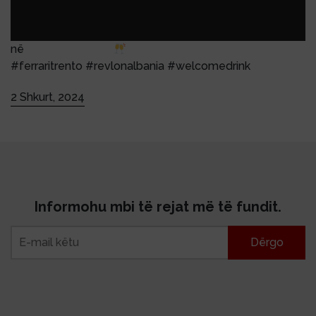
në
@arenacenter.al
#ferraritrento #revlonalbania #welcomedrink
2 Shkurt, 2024
Informohu mbi të rejat më të fundit.