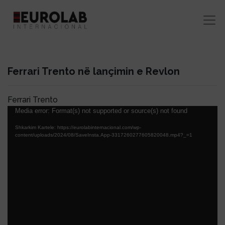
Ferrari Trento në lançimin e Revlon
Ferrari Trento
Lojtës
Media error: Format(s) not supported or source(s) not found
Videosh
Shkarkim Kartele: https://eurolabinternacional.com/wp-
content/uploads/2024/08/SaveInsta.App-3317260277605820048.mp4?_=1