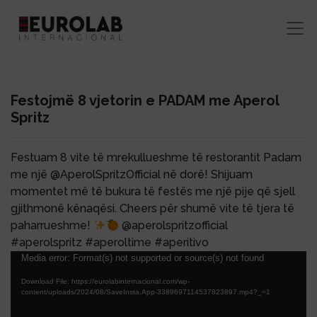
Festojmë 8 vjetorin e PADAM me Aperol
Spritz
Festuam 8 vite të mrekullueshme të restorantit Padam
me një @AperolSpritzOfficial në dorë! Shijuam
momentet më të bukura të festës me një pije që sjell
gjithmonë kënaqësi. Cheers për shumë vite të tjera të
paharrueshme!
@aperolspritzofficial
#aperolspritz #aperoltime #aperitivo
Video
Media error: Format(s) not supported or source(s) not found
Player
Download File: https://eurolabinternacional.com/wp-
content/uploads/2024/08/SaveInsta.App-3389697114537823897.mp4?_=1